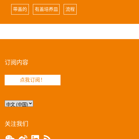
带盖的
有盖培养皿
流程
订阅内容
点我订阅！
选
择
语
言
关注我们