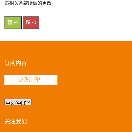
策相关条款所做的更改。
顶 +2
踩 -0
订阅内容
点我订阅！
选
择
语
言
关注我们