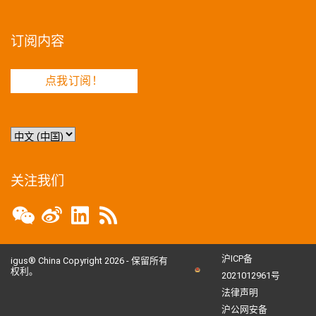
订阅内容
点我订阅！
选
择
语
言
关注我们
沪ICP备
igus® China Copyright 2026 - 保留所有
权利。
2021012961号
法律声明
沪公网安备