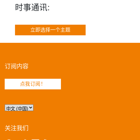
时事通讯:
立即选择一个主题
订阅内容
点我订阅！
选
择
语
言
关注我们