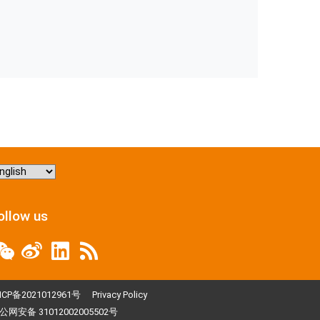
hoose
nguage
ollow us
ICP备2021012961号
Privacy Policy
公网安备 31012002005502号