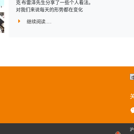
克·布雷泽先生分享了一些个人看法。
对我们来说每天的形势都在变化
继续阅读……
选
择
语
言
沪