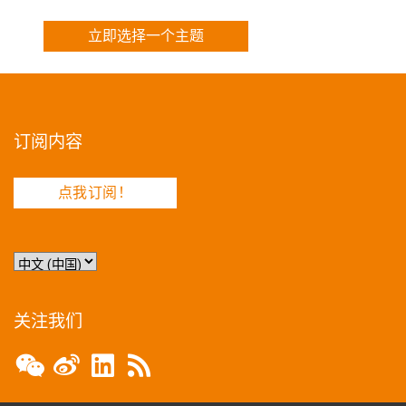
立即选择一个主题
订阅内容
点我订阅！
选
择
语
言
关注我们