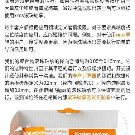
味着必须更换新的轴承。如果轴承圈和滚珠没有损坏,由于
大量灰尘积聚而造成堵塞，通过冲洗或吹出灰尘后可以继续
使用xiros滚珠轴承。
每个客户都根据应用领域定义磨损极限。对于要求高精度或
定位精度的应用，应缩短维护间隔。例如，对于使用
xiros导
辊的用户，接受度会更高，因为滚珠轴承只需要执行简单的
导向任务即可。
我们的聚合物滚珠轴承的径向游隙约为0.05至0.15mm。它
们的这种特性归因于其平稳的运行以及低起步扭矩。开式设
计还使其非常易于清洁。我们的
寿命计算器
的测试和数据库
的磨损极限定义为0.2mm（径向间隙增加）。径向游隙最多
增加0.2mm，在此范围内igus的滚珠轴承可以保证完美的运
行，该测试始终在易格斯内部
滚珠轴承测试实验室
中进行。