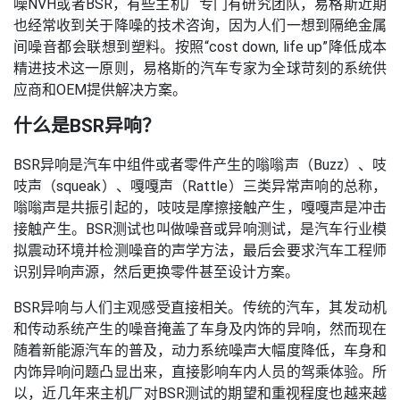
噪NVH或者BSR，有些主机厂专门有研究团队，易格斯近期
也经常收到关于降噪的技术咨询，因为人们一想到隔绝金属
间噪音都会联想到塑料。按照“cost down, life up”降低成本
精进技术这一原则，易格斯的汽车专家为全球苛刻的系统供
应商和OEM提供解决方案。
什么是BSR异响？
BSR异响是汽车中组件或者零件产生的嗡嗡声（Buzz）、吱
吱声（squeak）、嘎嘎声（Rattle）三类异常声响的总称，
嗡嗡声是共振引起的，吱吱是摩擦接触产生，嘎嘎声是冲击
接触产生。BSR测试也叫做噪音或异响测试，是汽车行业模
拟震动环境并检测噪音的声学方法，最后会要求汽车工程师
识别异响声源，然后更换零件甚至设计方案。
BSR异响与人们主观感受直接相关。传统的汽车，其发动机
和传动系统产生的噪音掩盖了车身及内饰的异响，然而现在
随着新能源汽车的普及，动力系统噪声大幅度降低，车身和
内饰异响问题凸显出来，直接影响车内人员的驾乘体验。所
以，近几年来主机厂对BSR测试的期望和重视程度也越来越