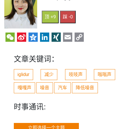
顶 +9
踩 -0
WeChat
Sina
Qzone
LinkedIn
XING
Email
Copy
Weibo
Link
文章关键词：
iglidur
减少
吱吱声
嗡嗡声
嘎嘎声
噪音
汽车
降低噪音
时事通讯:
立即选择一个主题