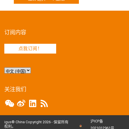
订阅内容
点我订阅！
选
择
语
言
关注我们
沪ICP备
igus® China Copyright 2026 - 保留所有
权利。
2021012961号