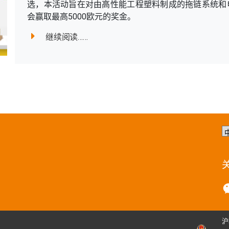
选，本活动旨在对由高性能工程塑料制成的拖链系统和
会赢取最高5000欧元的奖金。
继续阅读……
选
择
语
言
沪