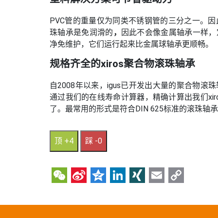
PVC管的重量仅为同类不锈钢管的三分之一。因此
珠轴承是免润滑的
，
因此不会像金属轴承一样，
净免维护，它们运行起来比金属球轴承更顺畅。
规格齐全的xiros聚合物滚珠轴承
自2008年以来，igus已开发出大量的聚合物滚
通过我们的在线寿命计算器，精确计算出我们xi
了。最常用的形式是符合DIN 625标准的滚珠
顶 +4
踩 -0
WeChat
Sina
Qzone
LinkedIn
XING
Email
Copy
Weibo
Link