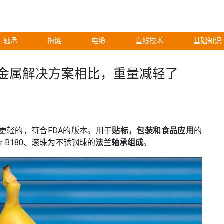
轴承
拖链
电缆
直线技术
基础知识
：与金属解决方案相比，重量减轻了
更轻的，符合FDA的版本。用于
贴标，包装和食品应用
的
ur B180、滚珠为不锈钢球的
法兰轴承组成
。