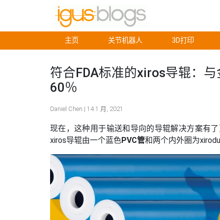
主页
关节机器人
3D打印
符合FDA标准的xiros导辊
60％
Daniel Chen | 14 1 月, 2021
现在，这种用于输送和导向的导辊解决方案有了
xiros导辊由一个蓝色
PVC管
和两个内外圈为xirod