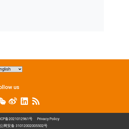
hoose
nguage
ollow us
ICP备2021012961号
Privacy Policy
公网安备 31012002005502号