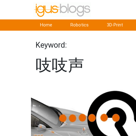
Home
Robotics
3D-Print
Keyword:
吱吱声