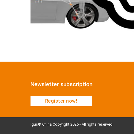
Newsletter subscription
Register now!
igus® China Copyright 2026 - All rights reserved.